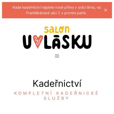
Přeskočit
Naše kadeřnictví najdete nově přímo v srdci Brna, na
×
Františkánské ulici 7, v prvním patře.
na
obsah
Kadeřnictví
KOMPLETNÍ KADEŘNICKÉ
SLUŽBY