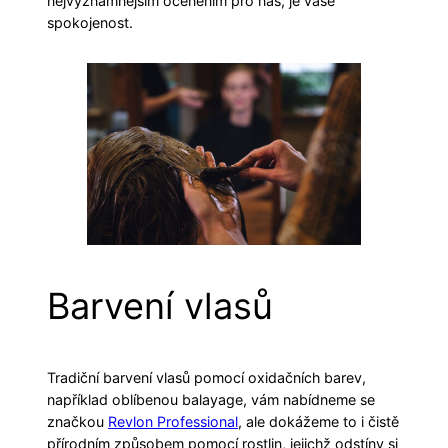
nejvýznamnějším oceněním pro nás, je vaše
spokojenost.
Barvení vlasů
Tradiční barvení vlasů pomocí oxidačních barev,
například oblíbenou balayage, vám nabídneme se
značkou
Revlon Professional
, ale dokážeme to i čistě
přírodním způsobem pomocí rostlin, jejichž odstíny si