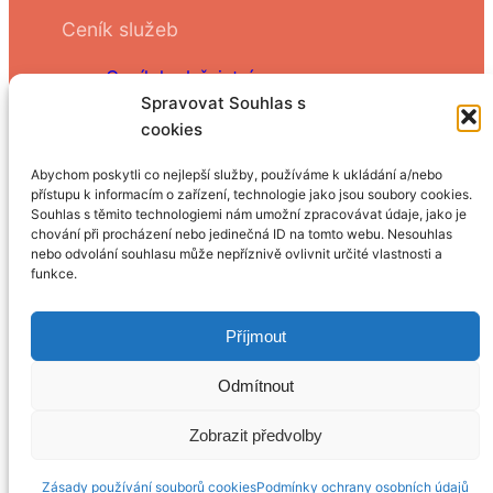
Ceník služeb
Ceník kadeřnictví
Spravovat Souhlas s
Ceník rostlinného barvení vlasů
cookies
Oblíbené na e-shopu
Abychom poskytli co nejlepší služby, používáme k ukládání a/nebo
přístupu k informacím o zařízení, technologie jako jsou soubory cookies.
Souhlas s těmito technologiemi nám umožní zpracovávat údaje, jako je
Šampony Davines
chování při procházení nebo jedinečná ID na tomto webu. Nesouhlas
Rostlinné barvy na vlasy Otakar
nebo odvolání souhlasu může nepříznivě ovlivnit určité vlastnosti a
Hairplus sérum na řasy
funkce.
Malibu C kosmetika
Příjmout
Copyright 2023 Salon U Vlásku |
Zásady
Odmítnout
používání souborů cookies
|
Podmínky ochrany
osobních údajů
Zobrazit předvolby
Zásady používání souborů cookies
Podmínky ochrany osobních údajů